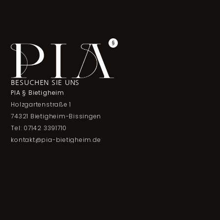
BESUCHEN SIE UNS
PIA § Bietigheim
Holzgartenstraße 1
74321 Bietigheim-Bissingen
Tel: 07142 3391710
kontakt@pia-bietigheim.de
ÖFFNUNGSZEITEN
Montag - Dienstag:
GESCHLOSSEN
Mittwoch - Samstag:
18:00 - 23:00 Uhr (warme Küche bis 21:30)
Sonntag: