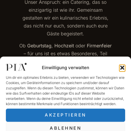
Unser Anspruch: ein Catering, das so
einzigartig ist wie ihr. Gemeinsam
gestalten wir ein kulinarisches Erlebnis,
das nicht nur euch, sondern auch eure
Gäste begeistert.
Ob
Geburtstag
,
Hochzeit
oder
Firmenfeier
– für uns ist es etwas Besonderes, Teil
eurer Momente zu sein. Und genau dieses
Einwilligung verwalten
Gefühl möchten wir mit unserer Küche
zurückgeben: mit
Leidenschaft
,
Qualität
Um dir ein optimales Erlebnis zu bieten, verwenden wir Technologien wie
Cookies, um Geräteinformationen zu speichern und/oder darauf
und jeder Menge
Kreativität
.
zuzugreifen. Wenn du diesen Technologien zustimmst, können wir Daten
wie das Surfverhalten oder eindeutige IDs auf dieser Website
So funktioniert’s:
verarbeiten. Wenn du deine Einwillligung nicht erteilst oder zurückziehst,
können bestimmte Merkmale und Funktionen beeinträchtigt werden.
Schreibt uns einfach eine E-Mail an
kontakt@pia-bietigheim.de
. Wir planen
AKZEPTIEREN
euer Event ganz persönlich – individuell
ABLEHNEN
auf euer Budget und eure Wünsche